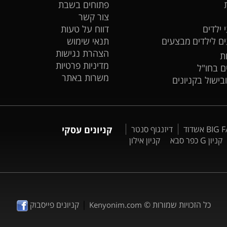
פתוחים בשבת
צור קשר
 ילדים
דווח על טעות
ים לילדים
מבצעים
תנאי שימוש
הצהרת נגישות
ת
מדיניות פרטיות
ים בחו"ל
משרות באתר
ובישול בקניונים
דיזנגוף סנטר
קניונים עסקי
קניון G כפר סבא
קניון אילון
|
כל הזכויות שמורות ©
קניונים פייסבוק
Kenyonim.com