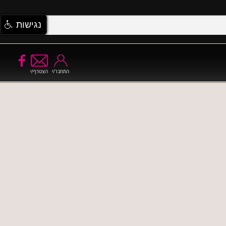
נגישות
התחבר/י
הצטרף/י