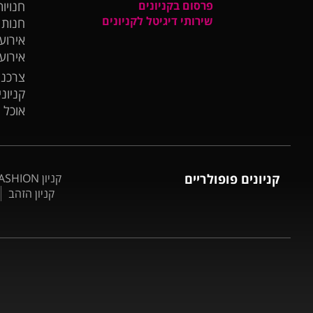
פרסום בקניונים
חנויות
שירותי דיגיטל לקניונים
חנות
אירועי
אירוע
צרכנו
קניונ
אוכל 
קניונים פופולריים
קניון BIG FASHION אשדוד
קניון הזהב