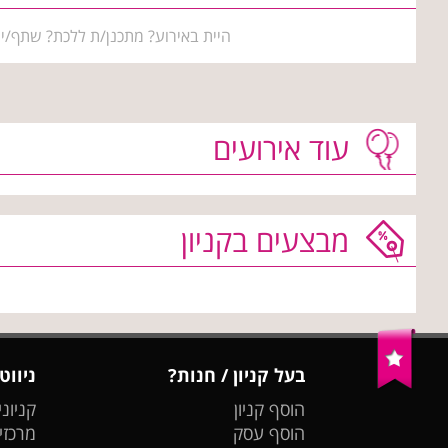
היית באירוע? מתכנן/ת ללכת? שתף/י 
עוד אירועים
מבצעים בקניון
בעל קניון / חנות?
ניווט
הוסף קניון
קניוני
הוסף עסק
מרכזי