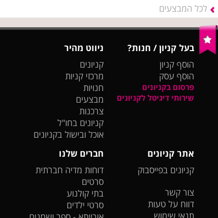
לכל המבצעים
בעל קניון / חנות?
ניווט מהיר
הוסף קניון
קניונים
הוסף עסק
מרכזי קניות
פרסום בקניונים
חנויות
שירותי דיגיטל לקניונים
מבצעים
צרכנות
קניונים בחו"ל
אוכל ובישול בקניונים
אתר קניונים
חברים שלנו
קניונים בפייסבוק
דוחות מדיה חברתית
סרטים
צור קשר
בתי קולנוע
דווח על טעות
סרטי ילדים
תנאי שימוש
אורייתא - ספר ושמנים