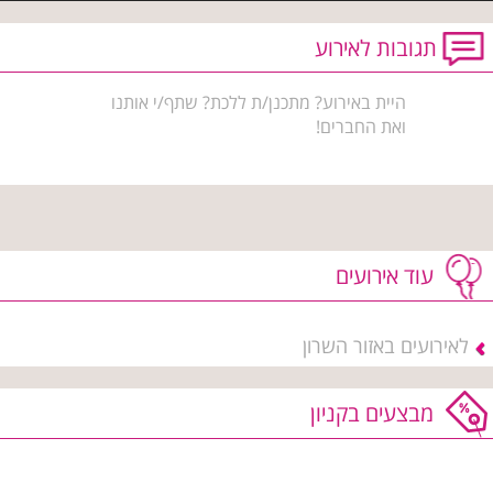
תגובות לאירוע
היית באירוע? מתכנן/ת ללכת? שתף/י אותנו
ואת החברים!
עוד אירועים
לאירועים באזור השרון
מבצעים בקניון