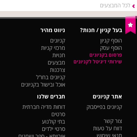
לכל המבצעים
בעל קניון / חנות?
ניווט מהיר
הוסף קניון
קניונים
הוסף עסק
מרכזי קניות
פרסום בקניונים
חנויות
שירותי דיגיטל לקניונים
מבצעים
צרכנות
קניונים בחו"ל
אוכל ובישול בקניונים
אתר קניונים
חברים שלנו
קניונים בפייסבוק
דוחות מדיה חברתית
סרטים
צור קשר
בתי קולנוע
דווח על טעות
סרטי ילדים
תנאי שימוש
אורייתא - ספר ושמנים