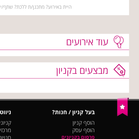
היית באירוע? מתכנן/ת ללכת? שתף/י 
עוד אירועים
מבצעים בקניון
בעל קניון / חנות?
ניווט
הוסף קניון
קניוני
הוסף עסק
מרכזי
פרסום בקניונים
חנויות