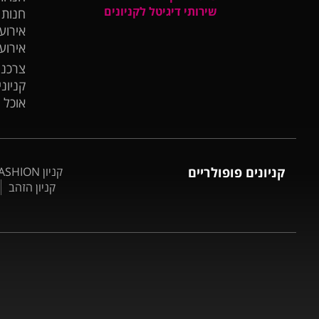
שירותי דיגיטל לקניונים
חנות
אירועי
אירוע
צרכנו
קניונ
אוכל 
קניונים פופולריים
קניון BIG FASHION אשדוד
קניון הזהב