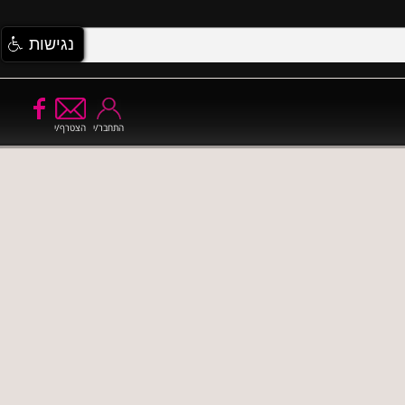
נגישות
התחבר/י
הצטרף/י