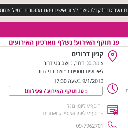
מעודכנים! קבלו גישה לאזור אישי ותיהנו מתזכורות במייל אודות א
פג תוקף האירוע! נשלף מארכיון האירועים
קניון דרורים
צומת בני דרור
,
מושב בני דרור
לאירועים נוספים במושב בני דרור
9/1/2012 בשעה 17:30
ם
פג תוקף האירוע / פעילות!
+
הוסף/י ליומן גוגל
+
הוסף/י ליומן אאוטלוק ואחרים
09-7962701