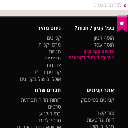
לכל המבצעים
בעל קניון / חנות?
ניווט מהיר
הוסף קניון
קניונים
הוסף עסק
מרכזי קניות
פרסום בקניונים
חנויות
שירותי דיגיטל לקניונים
מבצעים
צרכנות
קניונים בחו"ל
אוכל ובישול בקניונים
אתר קניונים
חברים שלנו
קניונים בפייסבוק
דוחות מדיה חברתית
סרטים
צור קשר
בתי קולנוע
דווח על טעות
סרטי ילדים
תנאי שימוש
אורייתא - ספר ושמנים