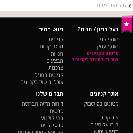
לכל המבצעים
בעל קניון / חנות?
ניווט מהיר
הוסף קניון
קניונים
הוסף עסק
מרכזי קניות
פרסום בקניונים
חנויות
שירותי דיגיטל לקניונים
מבצעים
צרכנות
קניונים בחו"ל
אוכל ובישול בקניונים
אתר קניונים
חברים שלנו
קניונים בפייסבוק
דוחות מדיה חברתית
סרטים
צור קשר
בתי קולנוע
דווח על טעות
סרטי ילדים
תנאי שימוש
אורייתא - ספר ושמנים