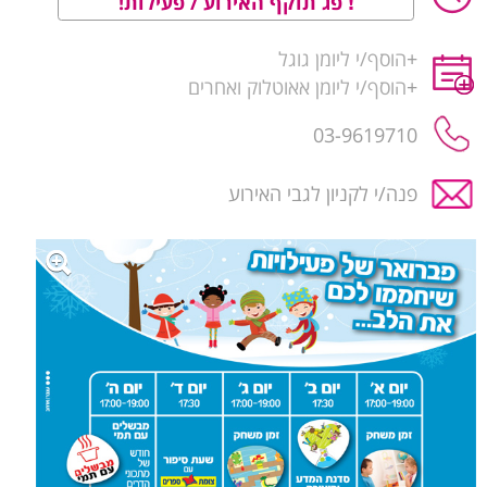
פג תוקף האירוע / פעילות!
+
הוסף/י ליומן גוגל
+
הוסף/י ליומן אאוטלוק ואחרים
03-9619710
פנה/י לקניון לגבי האירוע