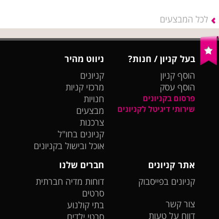
לכל המבצעים
בעל קניון / חנות?
ניווט מהיר
הוסף קניון
קניונים
הוסף עסק
מרכזי קניות
פרסום בקניונים
חנויות
שירותי דיגיטל לקניונים
מבצעים
צרכנות
קניונים בחו"ל
אוכל ובישול בקניונים
אתר קניונים
חברים שלנו
קניונים בפייסבוק
דוחות מדיה חברתית
סרטים
צור קשר
בתי קולנוע
דווח על טעות
סרטי ילדים