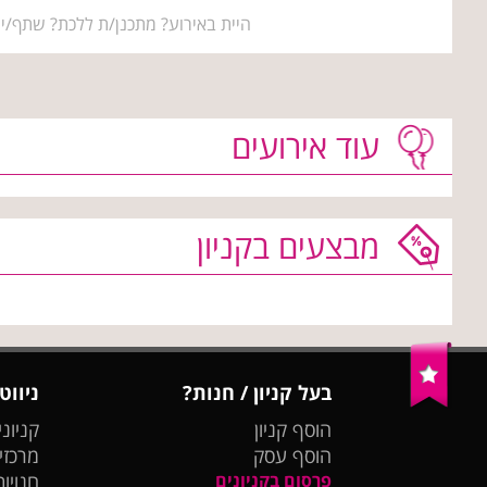
היית באירוע? מתכנן/ת ללכת? שתף/י 
עוד אירועים
מבצעים בקניון
בעל קניון / חנות?
ניווט
הוסף קניון
קניוני
הוסף עסק
מרכזי
פרסום בקניונים
חנויות