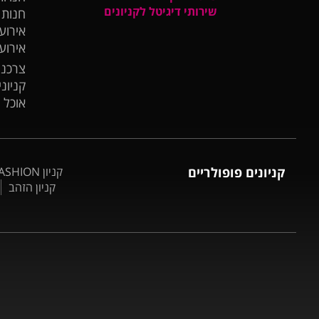
שירותי דיגיטל לקניונים
חנות
אירועי
אירוע
צרכנו
קניונ
אוכל 
קניונים פופולריים
קניון BIG FASHION אשדוד
קניון הזהב