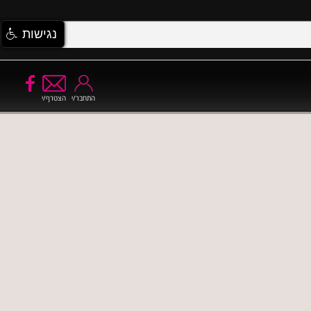
נגישות
התחבר/י
הצטרף/י