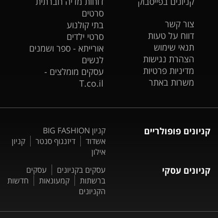
קניונים בפייסבוק
דוחות מדיה חברתית
סרטים
צור קשר
בתי קולנוע
דווח על טעות
סרטי ילדים
תנאי שימוש
אורייתא - ספר ושמנים
הצהרת נגישות
לנשים
מדיניות פרטיות
עסקים מומלצים -
משרות באתר
T.co.il
קניונים פופולריים
קניון BIG FASHION
אשדוד
דיזנגוף סנטר
קניון
אילון
קניונים עסקי
עסקים בקניונים
עסקים
ברשתות
קמעונאות
חדשות
הקניונים