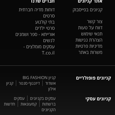
אתר קניונים
חברים שלנו
קניונים בפייסבוק
דוחות מדיה חברתית
סרטים
צור קשר
בתי קולנוע
דווח על טעות
סרטי ילדים
תנאי שימוש
אורייתא - ספר ושמנים
הצהרת נגישות
לנשים
מדיניות פרטיות
עסקים מומלצים -
משרות באתר
T.co.il
קניונים פופולריים
קניון BIG FASHION
אשדוד
דיזנגוף סנטר
קניון
אילון
קניונים עסקי
עסקים בקניונים
עסקים
ברשתות
קמעונאות
חדשות
הקניונים