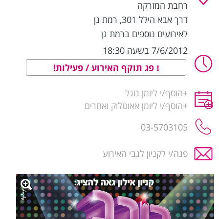
רחבת המזרקה
דרך אבא הילל 301
,
רמת גן
לאירועים נוספים ברמת גן
7/6/2012 בשעה 18:30
פג תוקף האירוע / פעילות!
+
הוסף/י ליומן גוגל
+
הוסף/י ליומן אאוטלוק ואחרים
03-5703105
פנה/י לקניון לגבי האירוע