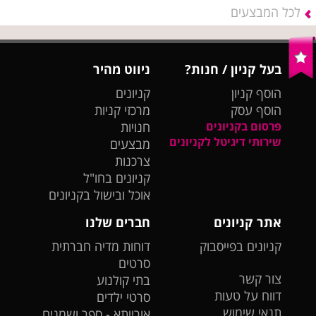
לכל המבצעים
בעל קניון / חנות?
ניווט מהיר
הוסף קניון
קניונים
הוסף עסק
מרכזי קניות
פרסום בקניונים
חנויות
שירותי דיגיטל לקניונים
מבצעים
צרכנות
קניונים בחו"ל
אוכל ובישול בקניונים
אתר קניונים
חברים שלנו
קניונים בפייסבוק
דוחות מדיה חברתית
סרטים
צור קשר
בתי קולנוע
דווח על טעות
סרטי ילדים
תנאי שימוש
אורייתא - ספר ושמנים