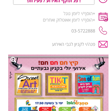
פג תוקף האירוע / פעילות!
+
הוסף/י ליומן גוגל
+
הוסף/י ליומן אאוטלוק ואחרים
03-5722888
פנה/י לקניון לגבי האירוע