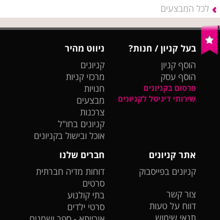
לכל המבצעים
בעל קניון / חנות?
ניווט מהיר
הוסף קניון
קניונים
הוסף עסק
מרכזי קניות
פרסום בקניונים
חנויות
שירותי דיגיטל לקניונים
מבצעים
צרכנות
קניונים בחו"ל
אוכל ובישול בקניונים
אתר קניונים
חברים שלנו
קניונים בפייסבוק
דוחות מדיה חברתית
סרטים
צור קשר
בתי קולנוע
דווח על טעות
סרטי ילדים
תנאי שימוש
אורייתא - ספר ושמנים