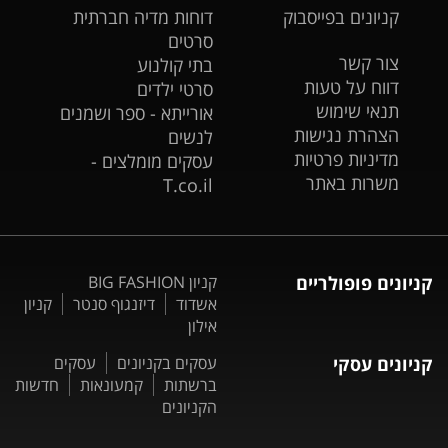
קניונים בפייסבוק
דוחות מדיה חברתית
סרטים
צור קשר
בתי קולנוע
דווח על טעות
סרטי ילדים
תנאי שימוש
אורייתא - ספר ושמנים
הצהרת נגישות
לנשים
מדיניות פרטיות
עסקים מומלצים -
משרות באתר
T.co.il
קניונים פופולריים
קניון BIG FASHION
אשדוד
דיזנגוף סנטר
קניון
אילון
קניונים עסקי
עסקים בקניונים
עסקים
ברשתות
קמעונאות
חדשות
הקניונים