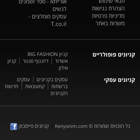
תנאי שימוש
אורייתא - ספר ושמנים
הצהרת נגישות
לנשים
מדיניות פרטיות
עסקים מומלצים -
משרות באתר
T.co.il
קניונים פופולריים
קניון BIG FASHION
אשדוד
דיזנגוף סנטר
קניון
אילון
קניונים עסקי
עסקים בקניונים
עסקים
ברשתות
קמעונאות
חדשות
הקניונים
|
כל הזכויות שמורות ©
קניונים פייסבוק
Kenyonim.com