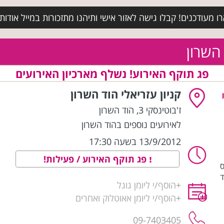
מעודכנים! קבלו גישה לאזור אישי ותיהנו מתזכורות במייל אודות א
 השרון
פג תוקף האירוע! נשלף מארכיון האירועים
קניון עזריאלי הוד השרון
ז'בוטינסקי 3
,
הוד השרון
לאירועים נוספים בהוד השרון
13/9/2012 בשעה 17:30
פג תוקף האירוע / פעילות!
TARAR ביהס
ד
+
הוסף/י ליומן גוגל
+
הוסף/י ליומן אאוטלוק ואחרים
09-7403405