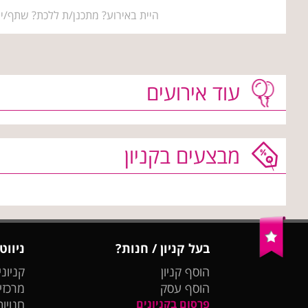
היית באירוע? מתכנן/ת ללכת? שתף/י 
עוד אירועים
מבצעים בקניון
בעל קניון / חנות?
ניווט
הוסף קניון
קניוני
הוסף עסק
מרכזי
פרסום בקניונים
חנויות