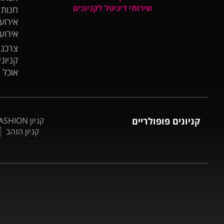
שירותי דיגיטל לקניונים
חנות
אירועי
אירוע
צרכנו
קניונ
אוכל 
קניונים פופולריים
קניון BIG FASHION אשדוד
קניון הזהב