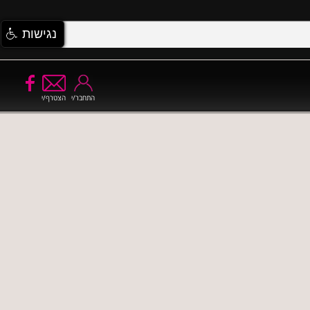
נגישות
התחבר/י
הצטרף/י