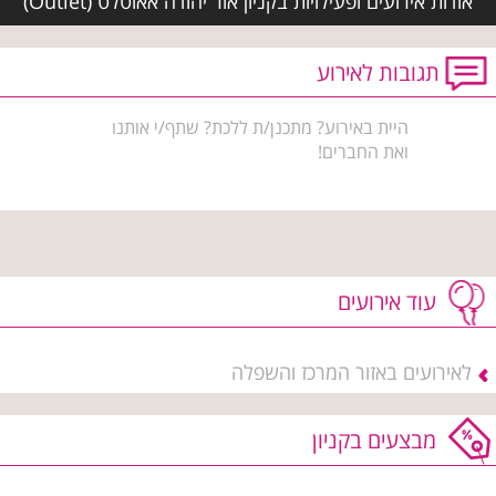
אודות אירועים ופעילויות בקניון אור יהודה אאוטלט (Outlet)
תגובות לאירוע
היית באירוע? מתכנן/ת ללכת? שתף/י אותנו
ואת החברים!
עוד אירועים
לאירועים באזור המרכז והשפלה
מבצעים בקניון