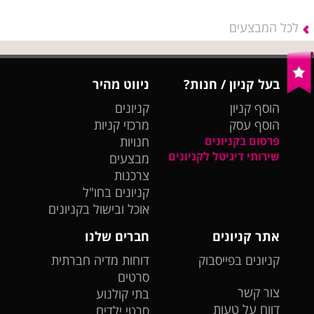
לכל המבצעים
בעל קניון / חנות?
ניווט מהיר
הוסף קניון
קניונים
הוסף עסק
מרכזי קניות
פרסום בקניונים
חנויות
שירותי דיגיטל לקניונים
מבצעים
צרכנות
קניונים בחו"ל
אוכל ובישול בקניונים
אתר קניונים
חברים שלנו
קניונים בפייסבוק
דוחות מדיה חברתית
סרטים
צור קשר
בתי קולנוע
דווח על טעות
סרטי ילדים