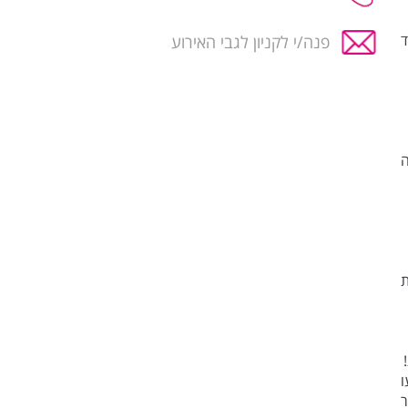
ד
פנה/י לקניון לגבי האירוע
ה
ת
ו