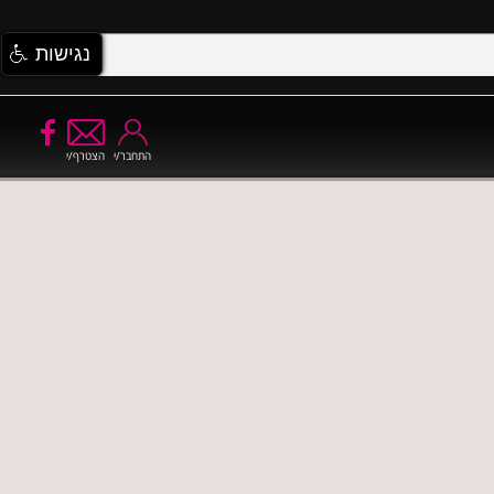
נגישות
התחבר/י
הצטרף/י