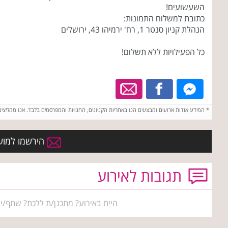
השעשועים!
כתובת למשלוח התמונות:
הנהלת קניון סנטר 1, רח' ירמיהו 43, ירושלים
כל הפעילויות ללא תשלום!
*
המידע אודות ארועים ומבצעים הנו באחריות הקניונים, החנויות והמפרסמים בלבד. אנו ממליצי
הירשמו למועדו
תגובות לאירוע
היית באירוע? מתכנן/ת ללכת? שתף/י 