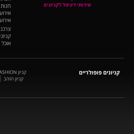
שירותי דיגיטל לקניונים
חנות
אירועי
אירוע
צרכנו
קניונ
אוכל 
קניונים פופולריים
קניון BIG FASHION אשדוד
קניון הזהב