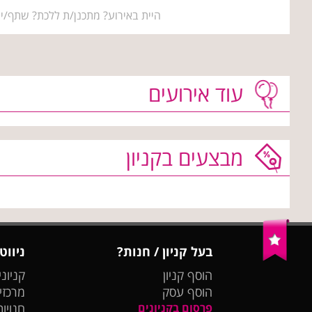
היית באירוע? מתכנן/ת ללכת? שתף/י 
עוד אירועים
מבצעים בקניון
בעל קניון / חנות?
ניווט
הוסף קניון
קניוני
הוסף עסק
מרכזי
פרסום בקניונים
חנויות