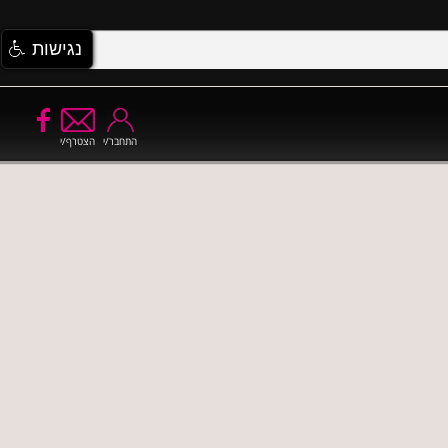
נגישות
התחבר/י
הצטרף/י