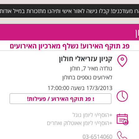
מעודכנים! קבלו גישה לאזור אישי ותיהנו מתזכורות במייל אודות א
ן
פג תוקף האירוע! נשלף מארכיון האירועים
קניון עזריאלי חולון
גולדה מאיר 7
,
חולון
לאירועים נוספים בחולון
17/3/2013 בשעה 17:00:00
פג תוקף האירוע / פעילות!
+
הוסף/י ליומן גוגל
+
הוסף/י ליומן אאוטלוק ואחרים
03-6514060