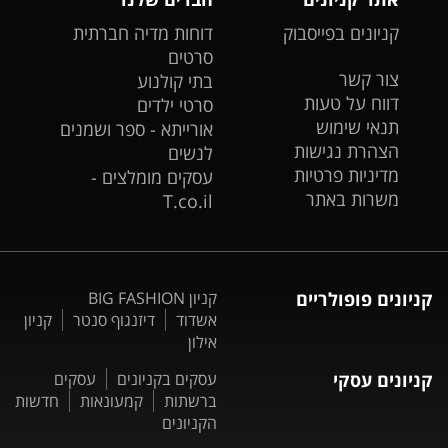
קניונים בפייסבוק
דוחות מדיה חברתית
סרטים
צור קשר
בתי קולנוע
דווח על טעות
סרטי ילדים
תנאי שימוש
אורייתא - ספר ושמנים
הצהרת נגישות
לנשים
מדיניות פרטיות
עסקים מומלצים -
משרות באתר
T.co.il
קניונים פופולריים
קניון BIG FASHION
אשדוד
דיזנגוף סנטר
קניון
אילון
קניונים עסקי
עסקים בקניונים
עסקים
ברשתות
קמעונאות
חדשות
הקניונים