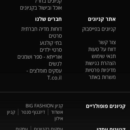
קניונים בחו"ל
אוכל ובישול בקניונים
אתר קניונים
חברים שלנו
קניונים בפייסבוק
דוחות מדיה חברתית
סרטים
צור קשר
בתי קולנוע
דווח על טעות
סרטי ילדים
תנאי שימוש
אורייתא - ספר ושמנים
הצהרת נגישות
לנשים
מדיניות פרטיות
עסקים מומלצים -
משרות באתר
T.co.il
קניונים פופולריים
קניון BIG FASHION
אשדוד
דיזנגוף סנטר
קניון
אילון
קניונים עסקי
עסקים בקניונים
עסקים