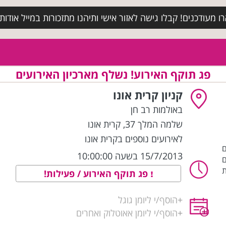
מעודכנים! קבלו גישה לאזור אישי ותיהנו מתזכורות במייל אודות א
פג תוקף האירוע! נשלף מארכיון האירועים
קניון קרית אונו
באולמות רב חן
שלמה המלך 37
,
קרית אונו
לאירועים נוספים בקרית אונו
ם
15/7/2013 בשעה 10:00:00
ם
ת
פג תוקף האירוע / פעילות!
+
הוסף/י ליומן גוגל
+
הוסף/י ליומן אאוטלוק ואחרים