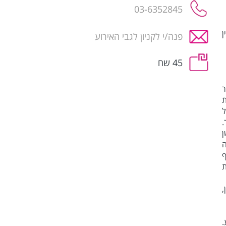
03-6352845
ן
פנה/י לקניון לגבי האירוע
45 שח
ר
ת
ל
.
ן
ה
ף
ת
,
ע.