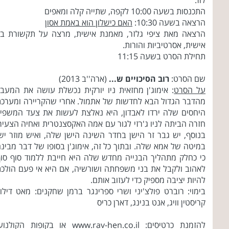
לוז:
התכנסות בשעה 10:00 לקפה, שתייה קלה ומאפים
הרצאה בשעה 10:30:
האם כישלון הוא באמת אסון
הרצאה מאת ציפי גלזר, מאמנת אישית, מרצה על תקשורת בי
אישית, אסרטיביות והורות.
תחילת הסרט בשעה 11:15
שם הסרט:
רוב הסיכויים ש...
(ארה''ב 2013)
על הסרט
: אימוג'ן מחזאית ניו יורקית נכשלת עושה את המעב
מהדבר הגדול הבא לחדשות של אתמול. אחרי שהקריירה ומערכ
היחסים שלה ירדו לאבדון, היא נאלצת לעשות את צעד המשפי
חזרה הביתה לניו ג'רזי לגור עם אמה האקסצנטרית ואחיה הצעיר
בנוסף, יש גבר זר הישן בחדר השינה הישן שלה, ואיש מוזר יש
במיטה של אמא שלה. ובתוך כל זה, אימוג'ן בסופו של דבר מבינ
כי כחלק מתהליך הבנייה מחדש שלה היא חייבת ללמוד סוף סו
לאהוב ולקבל את בני משפחתה ושורשיה, אם היא אי פעם הולכ
להיות יציבה מספיק כדי לעזוב אותם.
בימוי: רוברט פולצ'יני ושרי ספרינגר ברמן שחקנים: מאט דילון
קריסטין וויג, אנט בנינג, דארן כריס
להזמנת כרטיסים: www.rav-hen.co.il או בקופות הקולנו