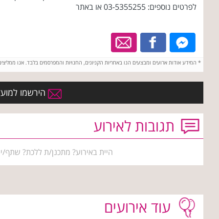
לפרטים נוספים: 03-5355255 או באתר
*
המידע אודות ארועים ומבצעים הנו באחריות הקניונים, החנויות והמפרסמים בלבד. אנו ממליצי
הירשמו למועדון
תגובות לאירוע
היית באירוע? מתכנן/ת ללכת? שתף/י 
עוד אירועים