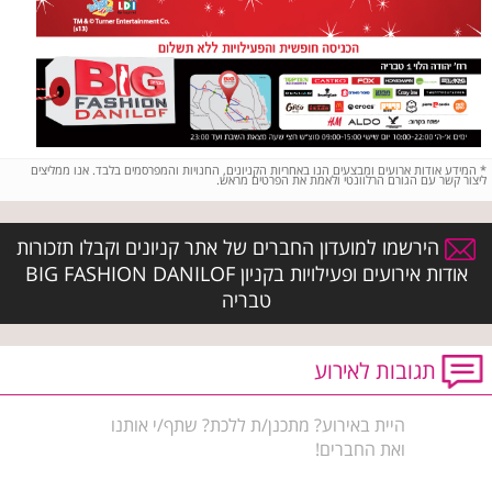
*
המידע אודות ארועים ומבצעים הנו באחריות הקניונים, החנויות והמפרסמים בלבד. אנו ממליצים
ליצור קשר עם הגורם הרלוונטי ולאמת את הפרטים מראש.
הירשמו למועדון החברים של אתר קניונים וקבלו תזכורות
אודות אירועים ופעילויות בקניון BIG FASHION DANILOF
טבריה
תגובות לאירוע
היית באירוע? מתכנן/ת ללכת? שתף/י אותנו
ואת החברים!