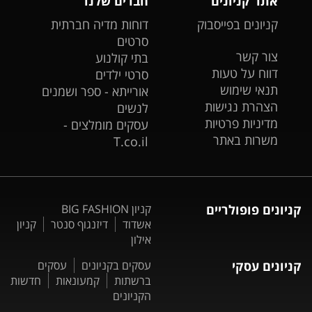
אתר קניונים
חברים שלנו
קניונים בפייסבוק
דוחות מדיה חברתית
סרטים
צור קשר
בתי קולנוע
דווח על טעות
סרטי ילדים
תנאי שימוש
אורייתא - ספר ושמנים
הצהרת נגישות
לנשים
מדיניות פרטיות
עסקים מומלצים -
משרות באתר
T.co.il
קניונים פופולריים
קניון BIG FASHION
אשדוד
דיזנגוף סנטר
קניון
אילון
קניונים עסקי
עסקים בקניונים
עסקים
ברשתות
קמעונאות
חדשות
הקניונים