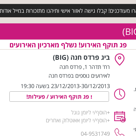
מעודכנים! קבלו גישה לאזור אישי ותיהנו מתזכורות במייל אודות א
פג תוקף האירוע! נשלף מארכיון האירועים
ביג פרדס חנה (BIG)
רח' תדהר 1
,
פרדס חנה
לאירועים נוספים בפרדס חנה
23/12/2013-30/12/2013 בשעה 19:30
.
פג תוקף האירוע / פעילות!
ה
+
הוסף/י ליומן גוגל
+
הוסף/י ליומן אאוטלוק ואחרים
י
04-9531749