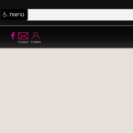
נגישות
התחבר/י
הצטרף/י