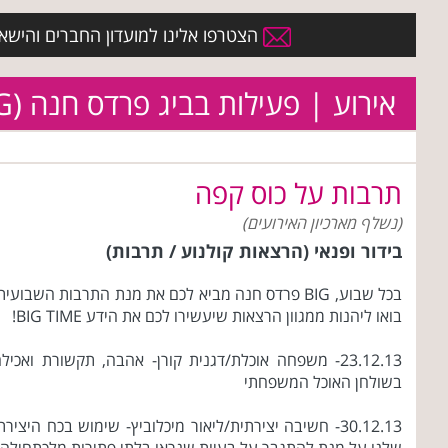
הצטרפו אלינו למועדון החברים והישארו 
אירוע | פעילות בביג פרדס חנה (BIG)
תרבות על כוס קפה
(נשלף מארכיון האירועים)
בידור ופנאי (הרצאות קולנוע / תרבות)
בכל שבוע, BIG פרדס חנה מביא לכם את מנת התרבות השבועית
בואו ליהנות ממגוון הרצאות שיעשירו לכם את הידע BIG TIME!
23.12.13- משפחה אוכלת/דגנית קורן- אהבה, תקשורת ואכיל
בשולחן האוכל המשפחתי
30.12.13- חשיבה יצירתית/ליאור מיכלוביץ- שימוש בכח היצירת