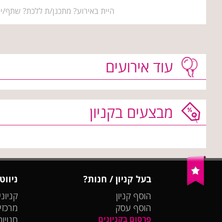
היית באירוע? מתכנן/ת ללכת? שתף/י 
עוד אירועים
מבצעים בקניון
בעל קניון / חנות?
ניווט
הוסף קניון
קניוני
הוסף עסק
מרכזי
פרסום בקניונים
חנויות