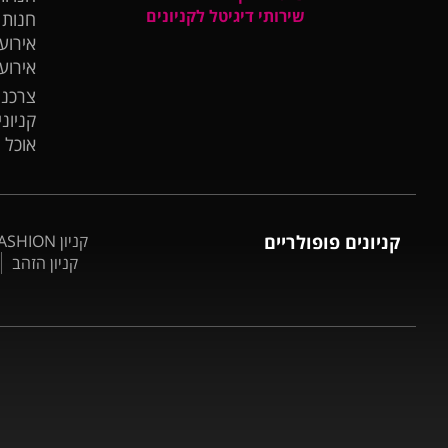
שירותי דיגיטל לקניונים
חנות
אירועי
אירוע
צרכנו
קניונ
אוכל 
קניונים פופולריים
קניון BIG FASHION אשדוד
קניון הזהב