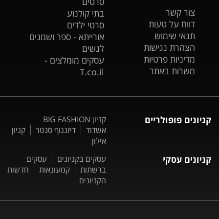
סרטים
צור קשר
בתי קולנוע
דווח על טעות
סרטי ילדים
תנאי שימוש
אורייתא - ספר ושמנים
הצהרת נגישות
לנשים
מדיניות פרטיות
עסקים מומלצים -
משרות באתר
T.co.il
קניונים פופולריים
קניון BIG FASHION
אשדוד
דיזנגוף סנטר
קניון
אילון
קניונים עסקי
עסקים בקניונים
עסקים
ברשתות
קמעונאות
חדשות
הקניונים