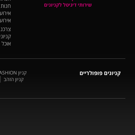
שירותי דיגיטל לקניונים
חנות
אירועי
אירוע
צרכנו
קניונ
אוכל 
קניונים פופולריים
קניון BIG FASHION אשדוד
קניון הזהב