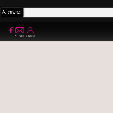
נגישות
התחבר/י
הצטרף/י