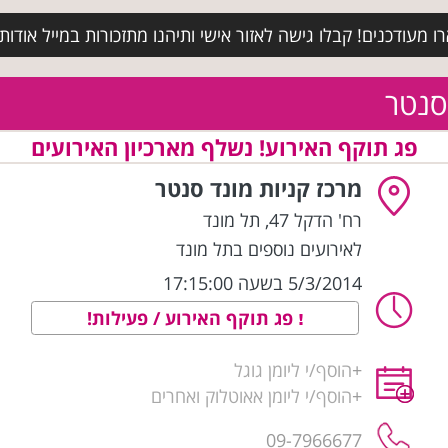
מעודכנים! קבלו גישה לאזור אישי ותיהנו מתזכורות במייל אודות א
סנטר
פג תוקף האירוע! נשלף מארכיון האירועים
מרכז קניות מונד סנטר
רח' הדקל 47
,
תל מונד
לאירועים נוספים בתל מונד
5/3/2014 בשעה 17:15:00
פג תוקף האירוע / פעילות!
+
הוסף/י ליומן גוגל
+
הוסף/י ליומן אאוטלוק ואחרים
09-7966677