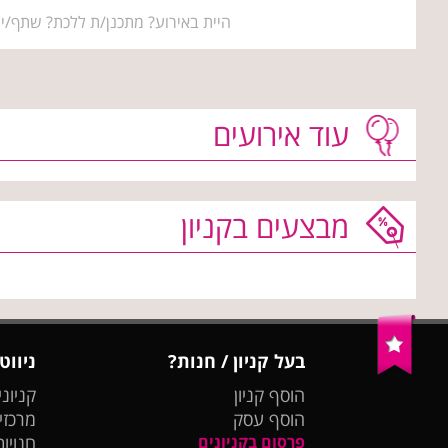
היית באירוע? מתכנן/ת ללכת? שתף/י 
עוד אירועים
מבצעים בקניון
בעל קניון / חנות?
ניווט
הוסף קניון
קניוני
הוסף עסק
מרכזי
פרסום בקניונים
חנויות