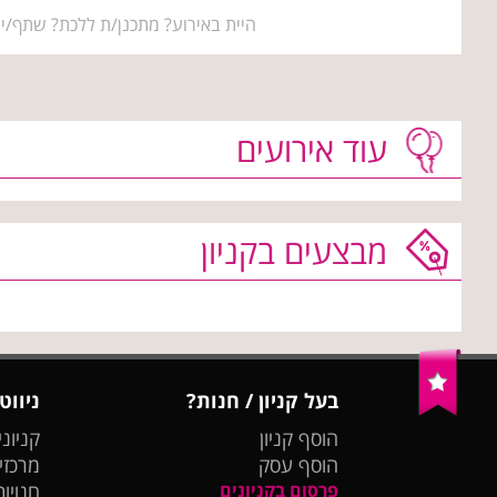
היית באירוע? מתכנן/ת ללכת? שתף/י 
עוד אירועים
מבצעים בקניון
בעל קניון / חנות?
ניווט
הוסף קניון
קניוני
הוסף עסק
מרכזי
פרסום בקניונים
חנויות