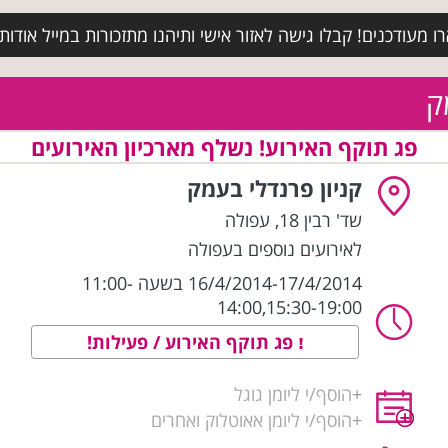
מעודכנים! קבלו גישה לאזור אישי ותיהנו מתזכורות במייל אודות א
ק
פג תוקף האירוע! נשלף מארכיון האירועים
קניון פרנדלי בעמק
שד' רבין 18
,
עפולה
לאירועים נוספים בעפולה
16/4/2014-17/4/2014 בשעה 11:00-
14:00,15:30-19:00
פג תוקף האירוע / פעילות!
+
הוסף/י ליומן גוגל
+
הוסף/י ליומן אאוטלוק ואחרים