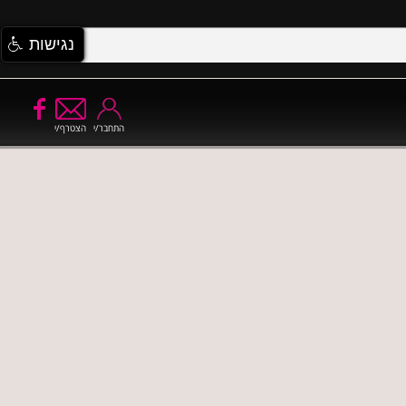
נגישות
התחבר/י
הצטרף/י