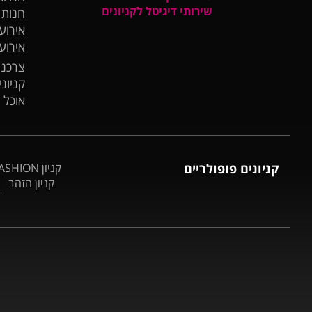
שירותי דיגיטל לקניונים
חנות
אירועי
אירוע
צרכנו
קניונ
אוכל 
קניונים פופולריים
קניון BIG FASHION אשדוד
קניון הזהב