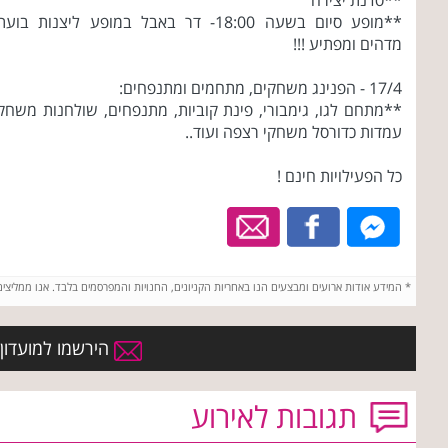
**סדנת יצירה
**מופע סיום בשעה 18:00- דר באבל במופע ליצנות בועת
מדהים ומפתיע !!!
17/4 - הפנינג משחקים, מתחמים ומתנפחים:
**מתחם לגו, גימבורי, פינת קוביות, מתנפחים, שולחנות משחק
עמדות כדורסל משחקי רצפה ועוד..
כל הפעילויות חינם !
*
המידע אודות ארועים ומבצעים הנו באחריות הקניונים, החנויות והמפרסמים בלבד. אנו ממליצי
הירשמו למועדון ה
תגובות לאירוע