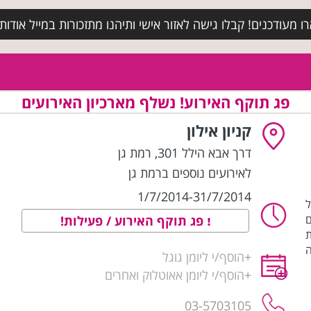
מעודכנים! קבלו גישה לאזור אישי ותיהנו מתזכורות במייל אודות א
פג תוקף האירוע! נשלף מארכיון האירועים
קניון אילון
דרך אבא הילל 301
,
רמת גן
לאירועים נוספים ברמת גן
1/7/2014-31/7/2014
ל
ם
פג תוקף האירוע / פעילות!
ת
ה
+
הוסף/י ליומן גוגל
+
הוסף/י ליומן אאוטלוק ואחרים
03-5703105