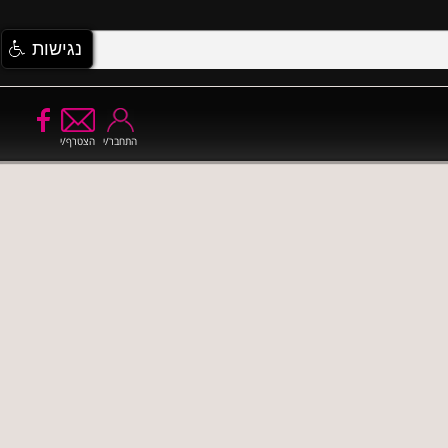
נגישות
התחבר/י
הצטרף/י