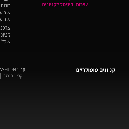
שירותי דיגיטל לקניונים
חנות
אירועי
אירוע
צרכנו
קניונ
אוכל 
קניונים פופולריים
קניון BIG FASHION אשדוד
קניון הזהב