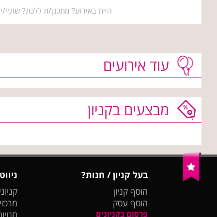
היית באירוע? מתכנן/ת ללכת? שתף/י 
עוד אירועים
מבצעים בקניון
בעל קניון / חנות?
ניווט
הוסף קניון
קניוני
הוסף עסק
מרכזי
פרסום בקניונים
חנויות