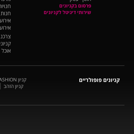
פרסום בקניונים
חנויות
שירותי דיגיטל לקניונים
חנות
אירועי
אירוע
צרכנו
קניונ
אוכל 
קניונים פופולריים
קניון BIG FASHION אשדוד
קניון הזהב