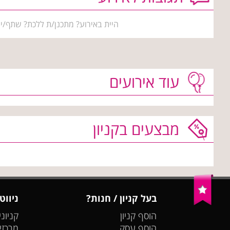
היית באירוע? מתכנן/ת ללכת? שתף/י 
עוד אירועים
מבצעים בקניון
בעל קניון / חנות?
ניווט
הוסף קניון
קניוני
הוסף עסק
מרכזי