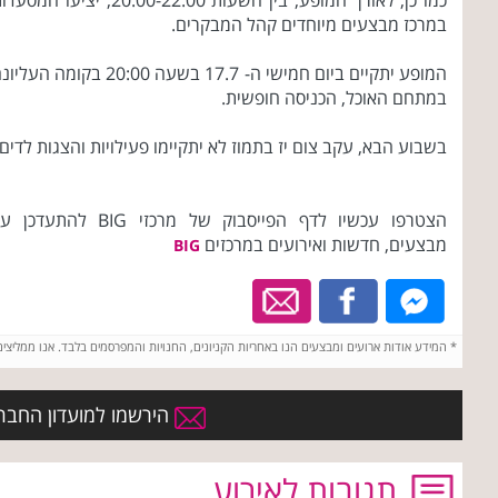
כמו כן, לאורך המופע, בין השעות 20:00-22:00, יציעו המס
במרכז מבצעים מיוחדים קהל המבקרים.
המופע יתקיים ביום חמישי ה- 17.7 בשעה 20:00 בקומה העל
במתחם האוכל, הכניסה חופשית.
בשבוע הבא, עקב צום יז בתמוז לא יתקיימו פעילויות והצגות לדים.
הצטרפו עכשיו לדף הפייסבוק של מרכזי BIG להתעדכ
מבצעים, חדשות ואירועים במרכזים
BIG
*
המידע אודות ארועים ומבצעים הנו באחריות הקניונים, החנויות והמפרסמים בלבד. אנו ממליצי
הירשמו למועדון החברים של את
תגובות לאירוע