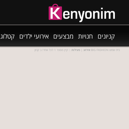
קניונים
חנויות
מבצעים
אירועי ילדים
קטלוגי
:: קיץ מספר 1 לכל אחד! ב קניון BIG FASHION בית שמש
אירוע
|
פעילות