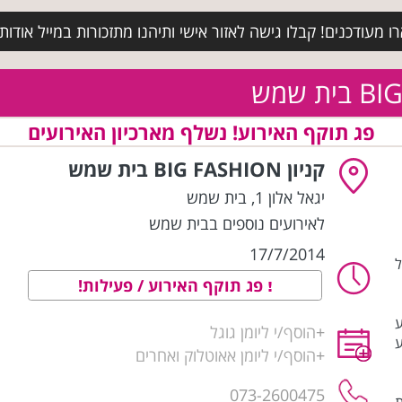
מעודכנים! קבלו גישה לאזור אישי ותיהנו מתזכורות במייל אודות א
פג תוקף האירוע! נשלף מארכיון האירועים
קניון BIG FASHION בית שמש
יגאל אלון 1
,
בית שמש
לאירועים נוספים בבית שמש
17/7/2014
ל
פג תוקף האירוע / פעילות!
ע
+
הוסף/י ליומן גוגל
ע
+
הוסף/י ליומן אאוטלוק ואחרים
073-2600475