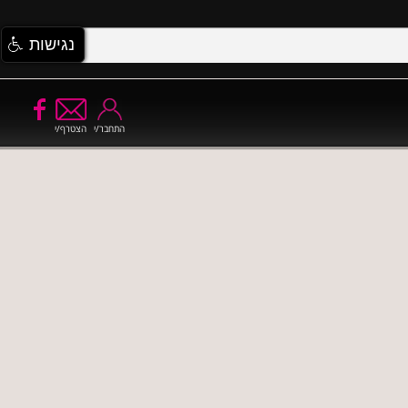
נגישות
התחבר/י
הצטרף/י