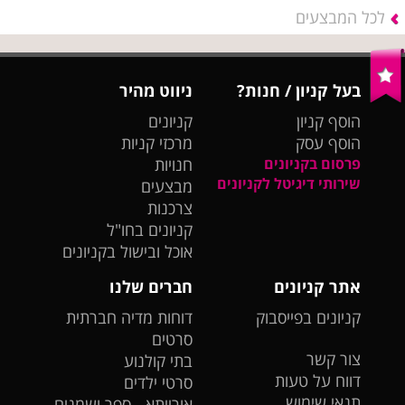
לכל המבצעים
בעל קניון / חנות?
ניווט מהיר
הוסף קניון
קניונים
הוסף עסק
מרכזי קניות
פרסום בקניונים
חנויות
שירותי דיגיטל לקניונים
מבצעים
צרכנות
קניונים בחו"ל
אוכל ובישול בקניונים
אתר קניונים
חברים שלנו
קניונים בפייסבוק
דוחות מדיה חברתית
סרטים
צור קשר
בתי קולנוע
דווח על טעות
סרטי ילדים
תנאי שימוש
אורייתא - ספר ושמנים