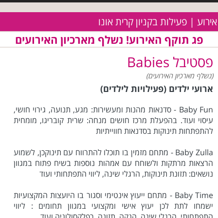
אירוע | פעילות בקניון קרית אונו
פג תוקף האירוע! נשלף מארכיון האירועים
פסטיבל Babies
(נשלף מארכיון האירועים)
ארועי ילדים (פעילויות לילדים)
Baby Fun - סדנאות מהנות ומעשירות: מגע, תנועה, גירוי חושי,
עיסוי ועוד. בהפעלת מרכז חושים מנחה: שרית קובריגו, מומחית
להתפתחות תינוקות בסדנאות חווייתיות
Baby Zulla - מתחם מזמין בו תוכלו להתרווח עם תינוקכן, לשמוע
הרצאות מרתקות ולשוחח עם אמהות נוספות בשיח פתוח במגוון
נושאים: תזונת תינוקות, הרגלי שינה, ליווי התפתחותי ועוד
Baby Time - מתחם ייעוץ אינטימי וסגור בו היועצות המקצועיות
ישמחו לתת לכן יעוץ אישי ומקצועי במגוון תחומים : ליווי
התפתחותי, הרגלי שינה, הנקה, תזונה, רפלקסולוגיה ועוד