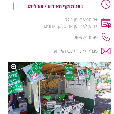
פג תוקף האירוע / פעילות!
+
הוסף/י ליומן גוגל
+
הוסף/י ליומן אאוטלוק ואחרים
08-9744880
פנה/י לקניון לגבי האירוע