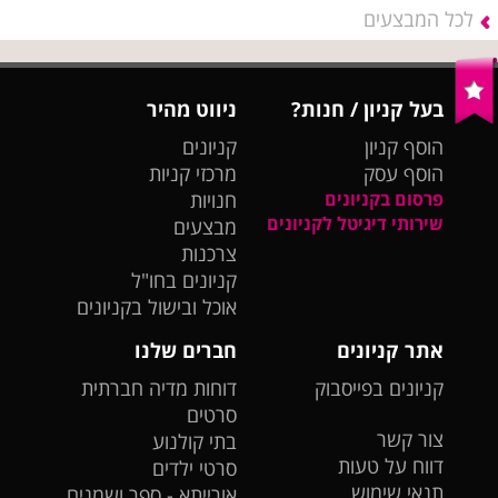
לכל המבצעים
בעל קניון / חנות?
ניווט מהיר
הוסף קניון
קניונים
הוסף עסק
מרכזי קניות
פרסום בקניונים
חנויות
שירותי דיגיטל לקניונים
מבצעים
צרכנות
קניונים בחו"ל
אוכל ובישול בקניונים
אתר קניונים
חברים שלנו
קניונים בפייסבוק
דוחות מדיה חברתית
סרטים
צור קשר
בתי קולנוע
דווח על טעות
סרטי ילדים
תנאי שימוש
אורייתא - ספר ושמנים