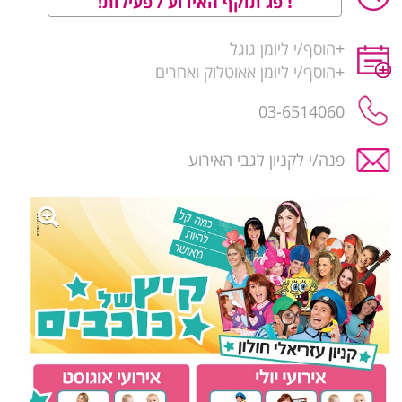
פג תוקף האירוע / פעילות!
+
הוסף/י ליומן גוגל
+
הוסף/י ליומן אאוטלוק ואחרים
03-6514060
פנה/י לקניון לגבי האירוע