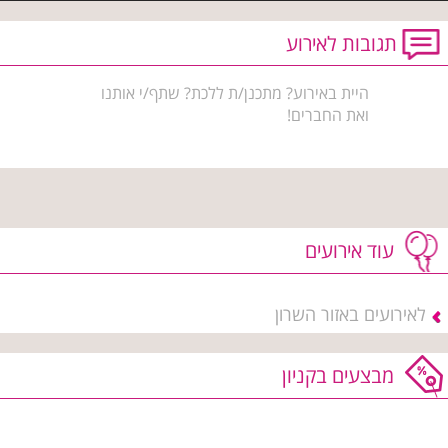
תגובות לאירוע
היית באירוע? מתכנן/ת ללכת? שתף/י אותנו
ואת החברים!
עוד אירועים
לאירועים באזור השרון
מבצעים בקניון