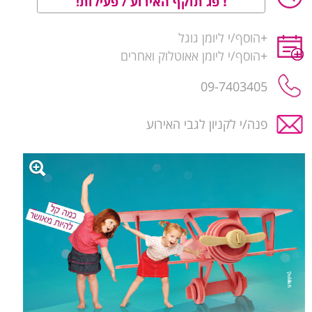
פג תוקף האירוע / פעילות!
+
הוסף/י ליומן גוגל
+
הוסף/י ליומן אאוטלוק ואחרים
09-7403405
פנה/י לקניון לגבי האירוע