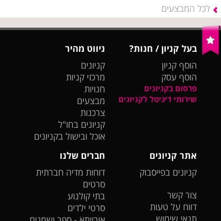
לכל המבצעים
בעל קניון / חנות?
ניווט מהיר
הוסף קניון
קניונים
הוסף עסק
מרכזי קניות
פרסום בקניונים
חנויות
שירותי דיגיטל לקניונים
מבצעים
צרכנות
קניונים בחו"ל
אוכל ובישול בקניונים
אתר קניונים
חברים שלנו
קניונים בפייסבוק
דוחות מדיה חברתית
סרטים
צור קשר
בתי קולנוע
דווח על טעות
סרטי ילדים
תנאי שימוש
אורייתא - ספר ושמנים