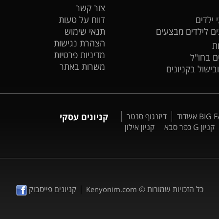
צור קשר
 ילדים
דווח על טעות
ים לילדים
מבצעים
תנאי שימוש
הצהרת נגישות
ת
מדיניות פרטיות
ים בחו"ל
משרות באתר
ובישול בקניונים
דיזנגוף סנטר
קניונים עסקי
קניון G כפר סבא
קניון אילון
|
כל הזכויות שמורות ©
קניונים פייסבוק
Kenyonim.com