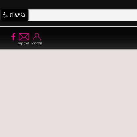
נגישות
התחבר/י
הצטרף/י