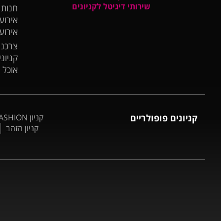
שירותי דיגיטל לקניונים
חנות
אירועי
אירוע
צרכנו
קניונ
אוכל 
קניונים פופולריים
קניון BIG FASHION אשדוד
קניון הזהב