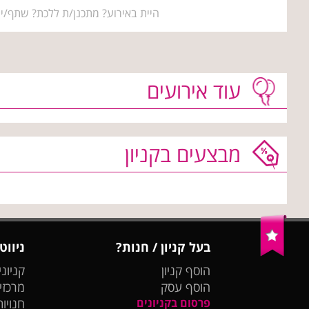
היית באירוע? מתכנן/ת ללכת? שתף/י 
עוד אירועים
מבצעים בקניון
בעל קניון / חנות?
ניווט
הוסף קניון
קניוני
הוסף עסק
מרכזי
פרסום בקניונים
חנויות