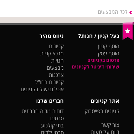
לכל המבצעים
בעל קניון / חנות?
ניווט מהיר
הוסף קניון
קניונים
הוסף עסק
מרכזי קניות
פרסום בקניונים
חנויות
שירותי דיגיטל לקניונים
מבצעים
צרכנות
קניונים בחו"ל
אוכל ובישול בקניונים
אתר קניונים
חברים שלנו
קניונים בפייסבוק
דוחות מדיה חברתית
סרטים
צור קשר
בתי קולנוע
דווח על טעות
סרטי ילדים