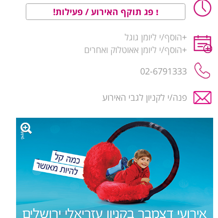
פג תוקף האירוע / פעילות!
+
הוסף/י ליומן גוגל
+
הוסף/י ליומן אאוטלוק ואחרים
02-6791333
פנה/י לקניון לגבי האירוע