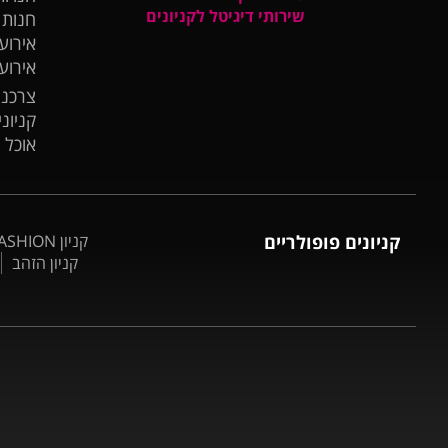
שירותי דיגיטל לקניונים
חנות
אירועי
אירוע
צרכנו
קניונ
אוכל 
קניונים פופולריים
קניון BIG FASHION אשדוד
קניון הזהב