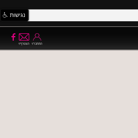
נגישות
התחבר/י
הצטרף/י