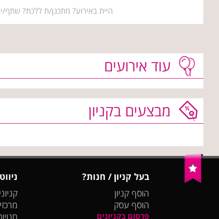
היית באירוע? מתכנן/ת ללכת? שתף/י 
עוד אירועים
מבצעים בקניון
בעל קניון / חנות?
ניווט
הוסף קניון
קניוני
הוסף עסק
מרכזי
פרסום בקניונים
חנויות