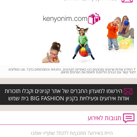
*
המידע אודות ארועים ומבצעים הנו באחריות הקניונים, החנויות והמפרסמים בלבד. אנו ממליצים
ליצור קשר עם הגורם הרלוונטי ולאמת את הפרטים מראש.
הירשמו למועדון החברים של אתר קניונים וקבלו תזכורות
אודות אירועים ופעילויות בקניון BIG FASHION בית שמש
תגובות לאירוע
היית באירוע? מתכנן/ת ללכת? שתף/י אותנו