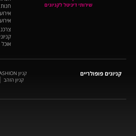
שירותי דיגיטל לקניונים
חנות
אירועי
אירוע
צרכנו
קניונ
אוכל 
קניונים פופולריים
קניון BIG FASHION אשדוד
קניון הזהב