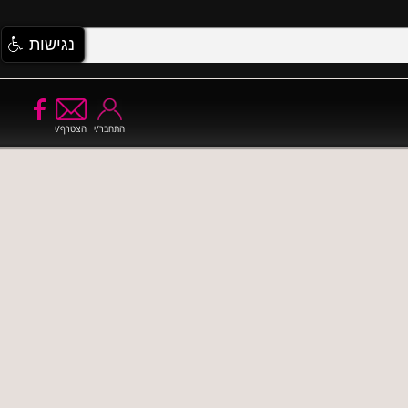
נגישות
התחבר/י
הצטרף/י