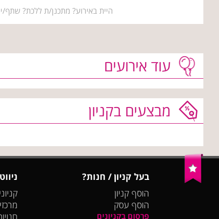
היית באירוע? מתכנן/ת ללכת? שתף/י 
עוד אירועים
מבצעים בקניון
בעל קניון / חנות?
ניווט
הוסף קניון
קניוני
הוסף עסק
מרכזי
פרסום בקניונים
חנויות