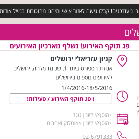
מעודכנים! קבלו גישה לאזור אישי ותיהנו מתזכורות במייל אודות א
שלים
פג תוקף האירוע! נשלף מארכיון האירועים
קניון עזריאלי ירושלים
אגודת הספורט ביתר 1, שכונת מלחה
,
ירושלים
לאירועים נוספים בירושלים
1/4/2016-18/5/2016
ח
פג תוקף האירוע / פעילות!
ם
ן
+
הוסף/י ליומן גוגל
+
הוסף/י ליומן אאוטלוק ואחרים
02-6791333