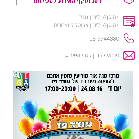
פג תוקף האירוע / פעילות!
+
הוסף/י ליומן גוגל
+
הוסף/י ליומן אאוטלוק ואחרים
08-9744880
פנה/י לקניון לגבי האירוע