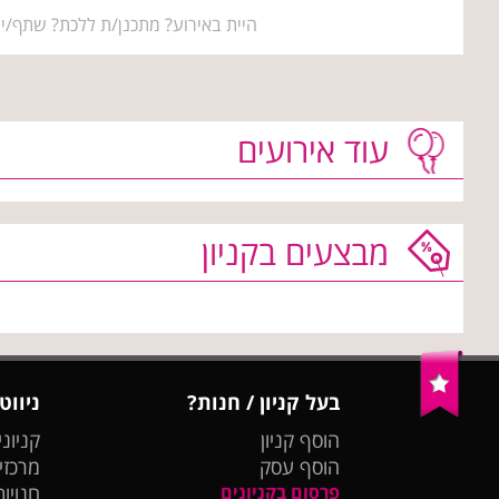
היית באירוע? מתכנן/ת ללכת? שתף/י 
עוד אירועים
מבצעים בקניון
בעל קניון / חנות?
ניווט
הוסף קניון
קניוני
הוסף עסק
מרכזי
פרסום בקניונים
חנויות