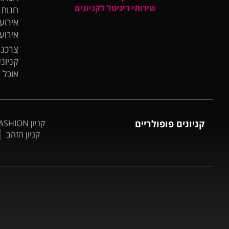
שירותי דיגיטל לקניונים
חנות
אירועי
אירוע
צרכנו
קניונ
אוכל 
קניונים פופולריים
קניון BIG FASHION אשדוד
קניון הזהב