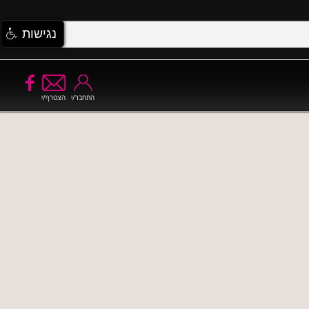
נגישות
התחבר/י
הצטרף/י