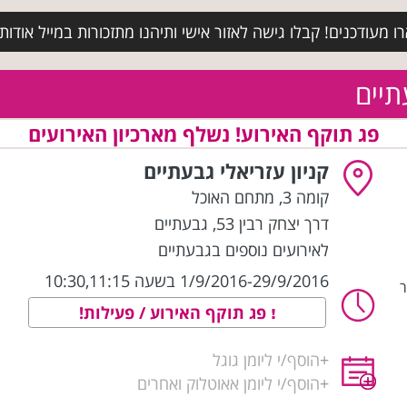
מעודכנים! קבלו גישה לאזור אישי ותיהנו מתזכורות במייל אודות א
תיים
פג תוקף האירוע! נשלף מארכיון האירועים
קניון עזריאלי גבעתיים
קומה 3, מתחם האוכל
דרך יצחק רבין 53
,
גבעתיים
לאירועים נוספים בגבעתיים
1/9/2016-29/9/2016 בשעה 10:30,11:15
ר
פג תוקף האירוע / פעילות!
+
הוסף/י ליומן גוגל
+
הוסף/י ליומן אאוטלוק ואחרים