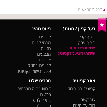
לכל המבצעים
בעל קניון / חנות?
ניווט מהיר
הוסף קניון
קניונים
הוסף עסק
מרכזי קניות
פרסום בקניונים
חנויות
שירותי דיגיטל לקניונים
מבצעים
צרכנות
קניונים בחו"ל
אוכל ובישול בקניונים
אתר קניונים
חברים שלנו
קניונים בפייסבוק
דוחות מדיה חברתית
סרטים
צור קשר
בתי קולנוע
דווח על טעות
סרטי ילדים