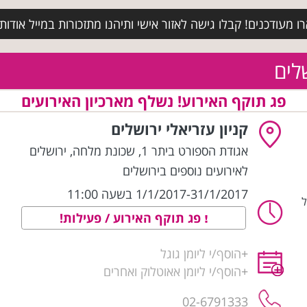
מעודכנים! קבלו גישה לאזור אישי ותיהנו מתזכורות במייל אודות א
שלים
פג תוקף האירוע! נשלף מארכיון האירועים
קניון עזריאלי ירושלים
אגודת הספורט ביתר 1, שכונת מלחה
,
ירושלים
לאירועים נוספים בירושלים
1/1/2017-31/1/2017 בשעה 11:00
 גיל
פג תוקף האירוע / פעילות!
+
הוסף/י ליומן גוגל
+
הוסף/י ליומן אאוטלוק ואחרים
02-6791333