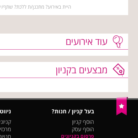
היית באירוע? מתכנן/ת ללכת? שתף/י 
עוד אירועים
מבצעים בקניון
בעל קניון / חנות?
ניווט
הוסף קניון
קניוני
הוסף עסק
מרכזי
פרסום בקניונים
חנויות