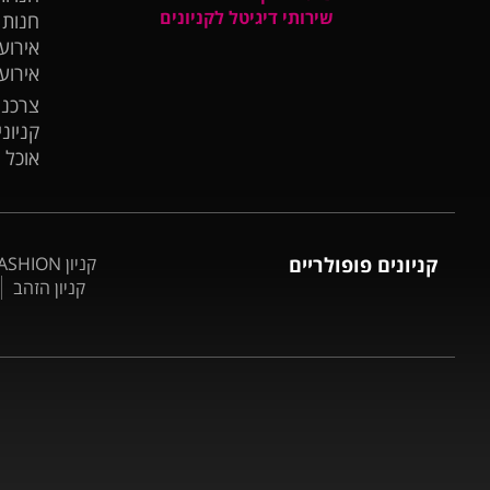
שירותי דיגיטל לקניונים
חנות
אירועי
אירוע
צרכנו
קניונ
אוכל 
קניונים פופולריים
קניון BIG FASHION אשדוד
קניון הזהב