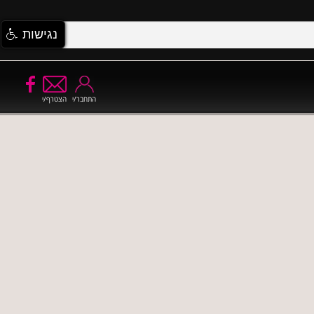
נגישות
התחבר/י
הצטרף/י