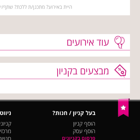
היית באירוע? מתכנן/ת ללכת? שתף/י 
עוד אירועים
מבצעים בקניון
בעל קניון / חנות?
ניווט
הוסף קניון
קניוני
הוסף עסק
מרכזי
פרסום בקניונים
חנויות