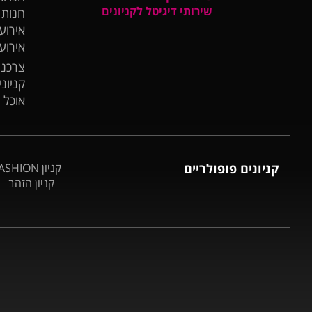
שירותי דיגיטל לקניונים
חנות
אירועי
אירוע
צרכנו
קניונ
אוכל 
קניונים פופולריים
קניון BIG FASHION אשדוד
קניון הזהב