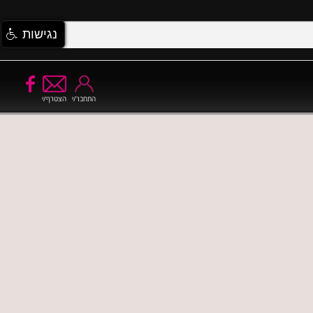
נגישות
התחבר/י
הצטרף/י