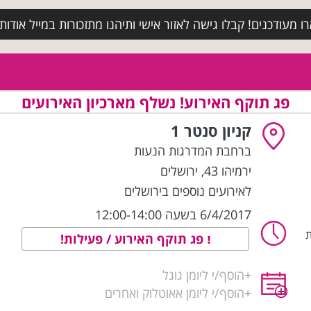
מעודכנים! קבלו גישה לאזור אישי ותיהנו מתזכורות במייל אודות א
פג תוקף האירוע! נשלף מארכיון האירועים
קניון סנטר 1
ברחבת המדרגות הנעות
ירמיהו 43
,
ירושלים
לאירועים נוספים בירושלים
6/4/2017 בשעה 12:00-14:00
ת
פג תוקף האירוע / פעילות!
+
הוסף/י ליומן גוגל
+
הוסף/י ליומן אאוטלוק ואחרים