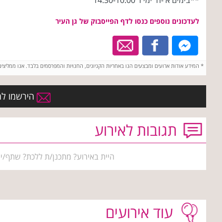
**בימים א'-ה' ימי ו' 10:00-‏‏14:30
לעדכונים נוספים כנסו לדף הפייסבוק של גן העיר
*
המידע אודות ארועים ומבצעים הנו באחריות הקניונים, החנויות והמפרסמים בלבד. אנו ממליצי
הירשמו למו
תגובות לאירוע
היית באירוע? מתכנן/ת ללכת? שתף/י 
עוד אירועים