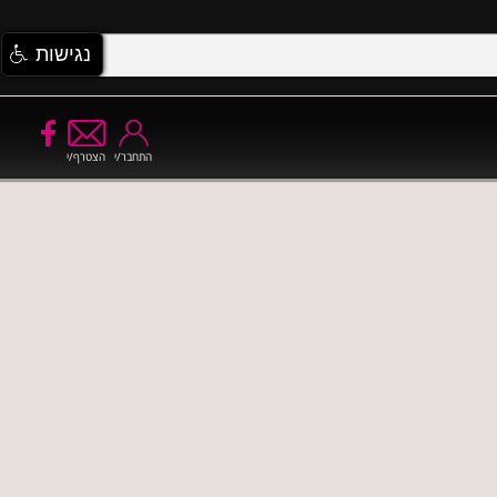
נגישות
התחבר/י
הצטרף/י