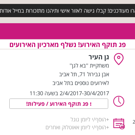
מעודכנים! קבלו גישה לאזור אישי ותיהנו מתזכורות במייל אודות א
פג תוקף האירוע! נשלף מארכיון האירועים
גן העיר
משחקיית ''בא לגן''
אבן גבירול 71
,
תל אביב
לאירועים נוספים בתל אביב
2/4/2017-30/4/2017 בשעה 11:30
פג תוקף האירוע / פעילות!
+
הוסף/י ליומן גוגל
 ובקנייה מעל 200
+
הוסף/י ליומן אאוטלוק ואחרים