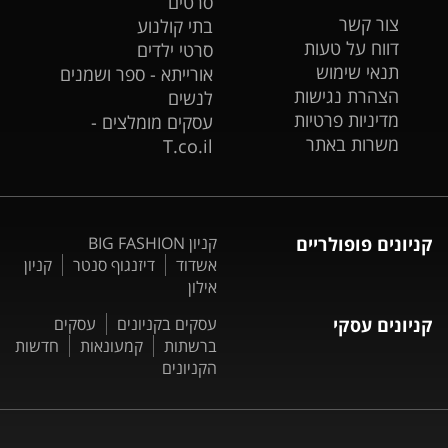
סרטים
צור קשר
בתי קולנוע
דווח על טעות
סרטי ילדים
תנאי שימוש
אורייתא - ספר ושמנים
הצהרת נגישות
לנשים
מדיניות פרטיות
עסקים מומלצים -
משרות באתר
T.co.il
קניונים פופולריים
קניון BIG FASHION
אשדוד
דיזנגוף סנטר
קניון
אילון
קניונים עסקי
עסקים בקניונים
עסקים
ברשתות
קמעונאות
חדשות
הקניונים