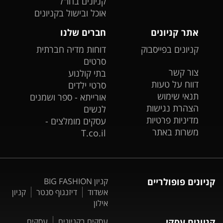
קניונים בחו"ל
אוכל ובישול בקניונים
אתר קניונים
חברים שלנו
קניונים בפייסבוק
דוחות מדיה חברתית
סרטים
צור קשר
בתי קולנוע
דווח על טעות
סרטי ילדים
תנאי שימוש
אורייתא - ספר ושמנים
הצהרת נגישות
לנשים
מדיניות פרטיות
עסקים מומלצים -
משרות באתר
T.co.il
קניונים פופולריים
קניון BIG FASHION
אשדוד
דיזנגוף סנטר
קניון
אילון
קניונים עסקי
עסקים בקניונים
עסקים