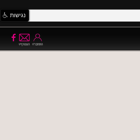
נגישות
התחבר/י
הצטרף/י