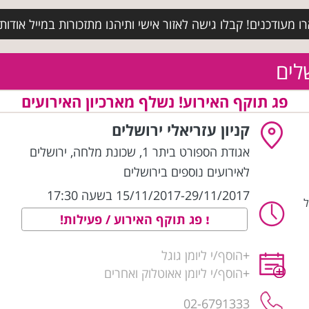
מעודכנים! קבלו גישה לאזור אישי ותיהנו מתזכורות במייל אודות א
שלים
פג תוקף האירוע! נשלף מארכיון האירועים
קניון עזריאלי ירושלים
אגודת הספורט ביתר 1, שכונת מלחה
,
ירושלים
לאירועים נוספים בירושלים
15/11/2017-29/11/2017 בשעה 17:30
ל
פג תוקף האירוע / פעילות!
+
הוסף/י ליומן גוגל
+
הוסף/י ליומן אאוטלוק ואחרים
02-6791333