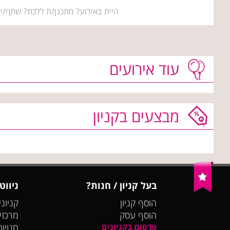
היית באירוע? מתכנן/ת ללכת? שתף/י 
עוד אירועים
מבצעים בקניון
בעל קניון / חנות?
ניווט
הוסף קניון
קניוני
הוסף עסק
מרכזי
פרסום בקניונים
חנויות