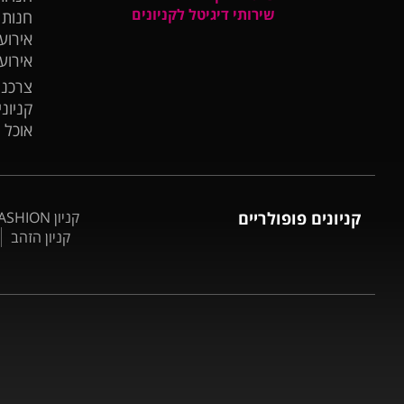
שירותי דיגיטל לקניונים
חנות
אירועי
אירוע
צרכנו
קניונ
אוכל 
קניונים פופולריים
קניון BIG FASHION אשדוד
קניון הזהב