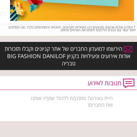
*
המידע אודות ארועים ומבצעים הנו באחריות הקניונים, החנויות והמפרסמים בלבד. אנו ממליצים
ליצור קשר עם הגורם הרלוונטי ולאמת את הפרטים מראש.
הירשמו למועדון החברים של אתר קניונים וקבלו תזכורות
אודות אירועים ופעילויות בקניון BIG FASHION DANILOF
טבריה
תגובות לאירוע
היית באירוע? מתכנן/ת ללכת? שתף/י אותנו
ואת החברים!