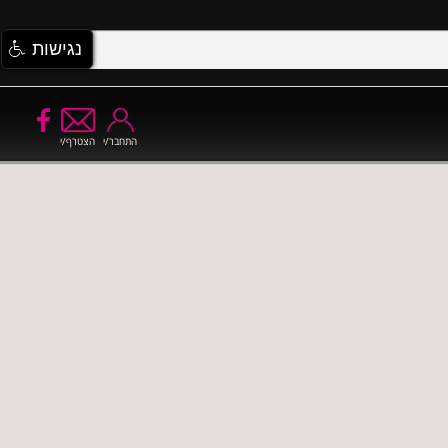
נגישות
התחבר/י
הצטרף/י