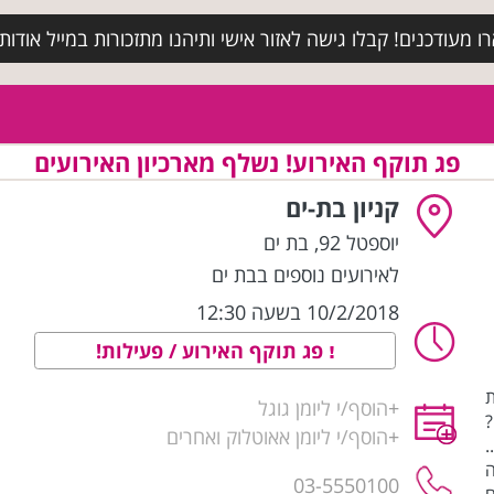
מעודכנים! קבלו גישה לאזור אישי ותיהנו מתזכורות במייל אודות א
פג תוקף האירוע! נשלף מארכיון האירועים
קניון בת-ים
יוספטל 92
,
בת ים
לאירועים נוספים בבת ים
10/2/2018 בשעה 12:30
פג תוקף האירוע / פעילות!
ת
+
הוסף/י ליומן גוגל
?
+
הוסף/י ליומן אאוטלוק ואחרים
.
ה
03-5550100